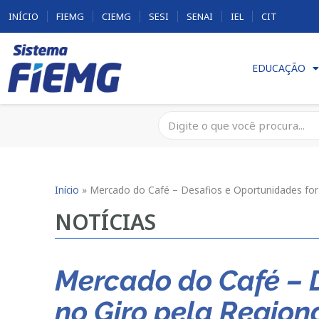
INÍCIO
FIEMG
CIEMG
SESI
SENAI
IEL
CIT
EDUCAÇÃO
Início
»
Mercado do Café – Desafios e Oportunidades fo
NOTÍCIAS
Mercado do Café – 
no Giro pela Regio