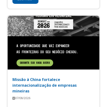
Missão à China fortalece
internacionalização de empresas
mineiras
07/08/2026