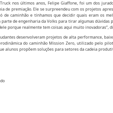
ruck nos últimos anos, Felipe Giaffone, foi um dos jura
ia de premiação. Ele se surpreendeu com os projetos aprese
só de caminhão e tínhamos que decidir quais eram os mel
 parte de engenharia da Volks para tirar algumas dúvidas p
 dele porque realmente tem coisas aqui muito inovadoras”, di
dantes desenvolveram projetos de alta performance, baixo
rodinâmica do caminhão Mission Zero, utilizado pelo piloto
ue alunos propõem soluções para setores da cadeia produti
ado