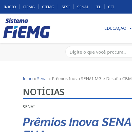
INÍCIO
FIEMG
CIEMG
SESI
SENAI
IEL
CIT
EDUCAÇÃO
Início
»
Senai
»
Prêmios Inova SENAI-MG e Desafio CBM
NOTÍCIAS
SENAI
Prêmios Inova SENA