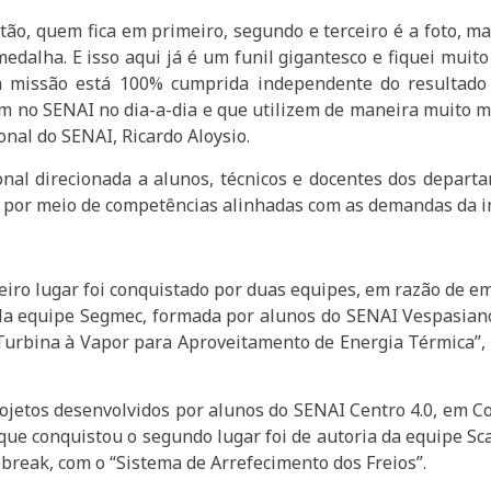
ntão, quem fica em primeiro, segundo e terceiro é a foto, m
edalha. E isso aqui já é um funil gigantesco e fiquei mui
a missão está 100% cumprida independente do resultado
m no SENAI no dia-a-dia e que utilizem de maneira muito 
onal do SENAI, Ricardo Aloysio.
al direcionada a alunos, técnicos e docentes dos departa
 por meio de competências alinhadas com as demandas da in
iro lugar foi conquistado por duas equipes, em razão de e
la equipe Segmec, formada por alunos do SENAI Vespasiano
 “Turbina à Vapor para Aproveitamento de Energia Térmica
rojetos desenvolvidos por alunos do SENAI Centro 4.0, em 
 que conquistou o segundo lugar foi de autoria da equipe S
cebreak, com o “Sistema de Arrefecimento dos Freios”.