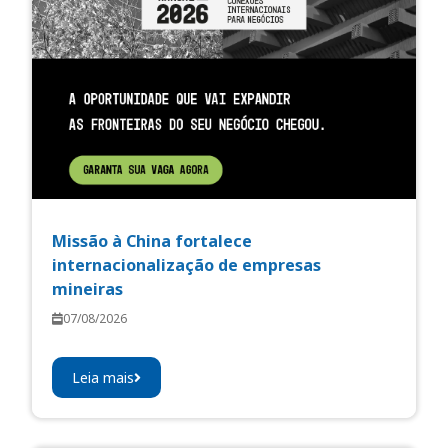
Missão à China fortalece
internacionalização de empresas
mineiras
07/08/2026
Leia mais