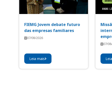
FIEMG Jovem debate futuro
Missã
das empresas familiares
inter
empre
07/08/2026
07/08
Leia mais
Lei