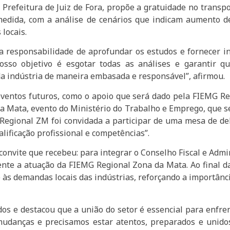
 Prefeitura de Juiz de Fora, propõe a gratuidade no trans
 medida, com a análise de cenários que indicam aumento d
locais.
responsabilidade de aprofundar os estudos e fornecer in
Nosso objetivo é esgotar todas as análises e garantir 
da indústria de maneira embasada e responsável”, afirmou.
eventos futuros, como o apoio que será dado pela FIEMG Re
da Mata, evento do Ministério do Trabalho e Emprego, que s
Regional ZM foi convidada a participar de uma mesa de de
lificação profissional e competências”.
ite que recebeu: para integrar o Conselho Fiscal e Admini
mente a atuação da FIEMG Regional Zona da Mata. Ao final d
a e às demandas locais das indústrias, reforçando a importân
os e destacou que a união do setor é essencial para enfre
danças e precisamos estar atentos, preparados e unidos.