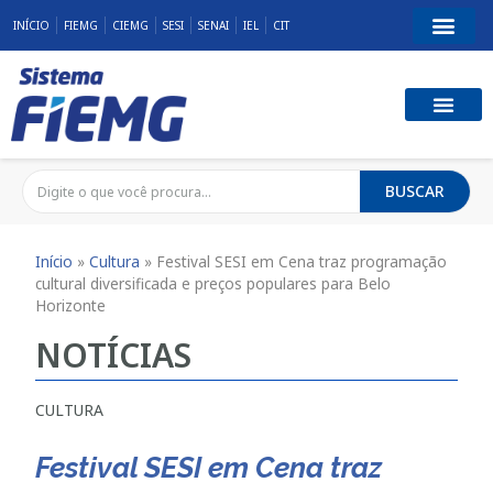
INÍCIO
FIEMG
CIEMG
SESI
SENAI
IEL
CIT
BUSCAR
Início
»
Cultura
»
Festival SESI em Cena traz programação
cultural diversificada e preços populares para Belo
Horizonte
NOTÍCIAS
CULTURA
Festival SESI em Cena traz