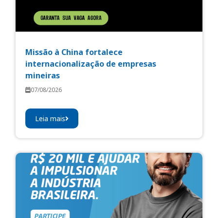
Missão à China fortalece
internacionalização de empresas
mineiras
07/08/2026
Leia mais