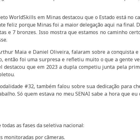
jeto WorldSkills em Minas destacou que o Estado está no ca
 feliz porque Minas foi a maior delegação aqui na final. D
atas e 7 bronzes. Isso mostra que estamos no caminho cert
sse.
thur Maia e Daniel Oliveira, falaram sobre a conquista e 
, então foi uma surpresa e refletiu muito o que a gente ve
niel destacou que em 2023 a dupla competiu junta pela pri
pletou.
dalidade #32, também falou sobre sua dedicação para che
rabalho. Só quem estava no meu SENAI sabe a hora que eu 
todas as fases da seletiva nacional:
vas monitoradas por câmeras.