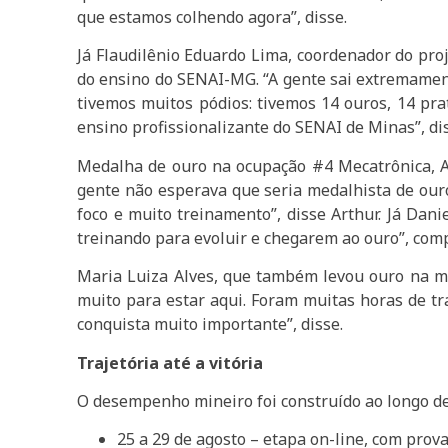
que estamos colhendo agora”, disse.
Já Flaudilênio Eduardo Lima, coordenador do pro
do ensino do SENAI-MG. “A gente sai extremamente
tivemos muitos pódios: tivemos 14 ouros, 14 pr
ensino profissionalizante do SENAI de Minas”, di
Medalha de ouro na ocupação #4 Mecatrônica, Ar
gente não esperava que seria medalhista de ouro
foco e muito treinamento”, disse Arthur. Já Da
treinando para evoluir e chegarem ao ouro”, com
Maria Luiza Alves, que também levou ouro na mo
muito para estar aqui. Foram muitas horas de t
conquista muito importante”, disse.
Trajetória até a vitória
O desempenho mineiro foi construído ao longo de 
25 a 29 de agosto – etapa on-line, com pro