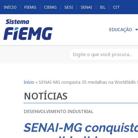
INÍCIO
FIEMG
CIEMG
SESI
SENAI
IEL
CIT
EDUCAÇÃO
Início
»
SENAI-MG conquista 35 medalhas na WorldSkills Br
NOTÍCIAS
DESENVOLVIMENTO INDUSTRIAL
SENAI-MG conquista 