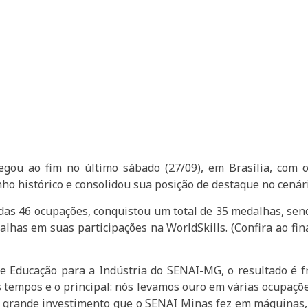
egou ao fim no último sábado (27/09), em Brasília, com o
 histórico e consolidou sua posição de destaque no cenário
as 46 ocupações, conquistou um total de 35 medalhas, sendo
has em suas participações na WorldSkills. (Confira ao final
 e Educação para a Indústria do SENAI-MG, o resultado é f
tempos e o principal: nós levamos ouro em várias ocupações
m grande investimento que o SENAI Minas fez em máquinas, 