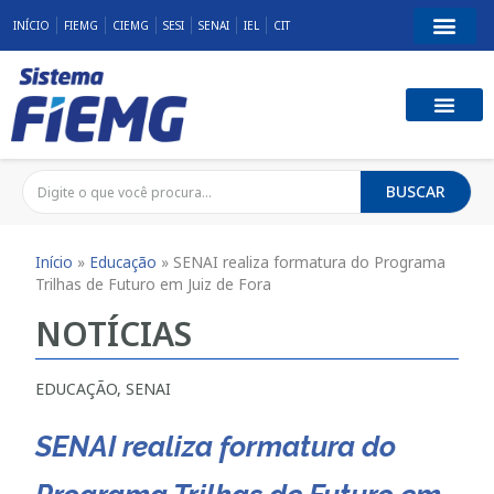
INÍCIO
FIEMG
CIEMG
SESI
SENAI
IEL
CIT
BUSCAR
Início
»
Educação
»
SENAI realiza formatura do Programa
Trilhas de Futuro em Juiz de Fora
NOTÍCIAS
EDUCAÇÃO
,
SENAI
SENAI realiza formatura do