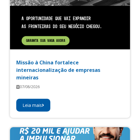
Missão à China fortalece
internacionalização de empresas
mineiras
07/08/2026
Leia mais