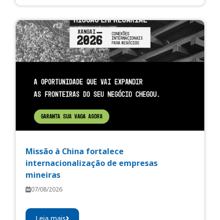
Missão à China fortalece
internacionalização de empresas
mineiras
07/08/2026
Leia mais