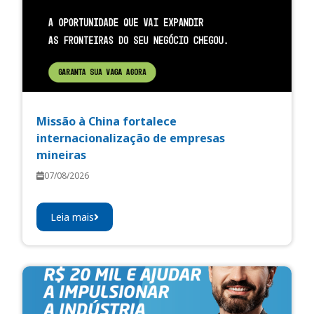
Missão à China fortalece
internacionalização de empresas
mineiras
07/08/2026
Leia mais