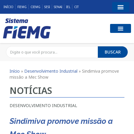
INÍCIO
FIEMG
CIEMG
SESI
SENAI
IEL
CIT
BUSCAR
Início
»
Desenvolvimento Industrial
»
Sindimiva promove
missão a Mec Show
NOTÍCIAS
DESENVOLVIMENTO INDUSTRIAL
Sindimiva promove missão a