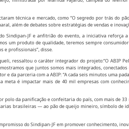
taram técnica e mercado, como “O segredo por trás do pão
ral, além de debates sobre estratégias de vendas e inovaçõ
 Sindipan-JF e anfitrião do evento, a iniciativa reforça a
rmos um produto de qualidade, teremos sempre consumidores
 e profissionais”, disse.
ueli, ressaltou o caráter integrador do projeto:“O ABIP P
, mostramos que juntos somos mais integrados, conectados e
or e da parceria com a ABIP: “A cada seis minutos uma padar
ssa meta é impactar mais de 40 mil empresas com conheci
 polo da panificação e confeitaria do país, com mais de 33
arias brasileiras — ao pão de queijo mineiro, símbolo de 
ompromisso do Sindipan-JF em promover conhecimento, inova