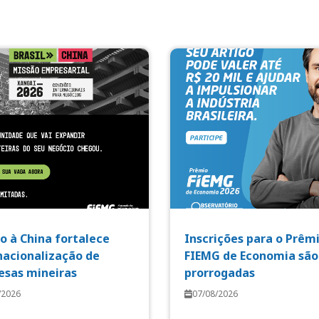
o à China fortalece
Inscrições para o Prêm
nacionalização de
FIEMG de Economia são
sas mineiras
prorrogadas
/2026
07/08/2026