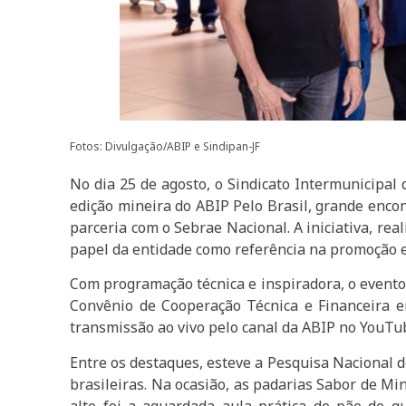
Fotos: Divulgação/ABIP e Sindipan-JF
No dia 25 de agosto, o Sindicato Intermunicipal d
edição mineira do ABIP Pelo Brasil, grande encon
parceria com o Sebrae Nacional. A iniciativa, re
papel da entidade como referência na promoção e 
Com programação técnica e inspiradora, o evento 
Convênio de Cooperação Técnica e Financeira e
transmissão ao vivo pelo canal da ABIP no YouTub
Entre os destaques, esteve a Pesquisa Nacional d
brasileiras. Na ocasião, as padarias Sabor de M
alto foi a aguardada aula prática de pão de q