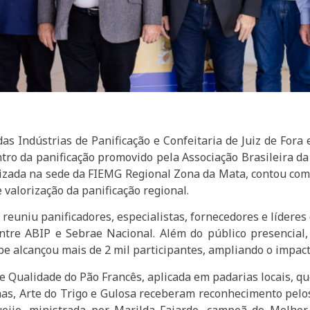
as Indústrias de Panificação e Confeitaria de Juiz de Fora 
tro da panificação promovido pela Associação Brasileira da 
alizada na sede da FIEMG Regional Zona da Mata, contou com 
valorização da panificação regional.
reuniu panificadores, especialistas, fornecedores e lídere
ntre ABIP e Sebrae Nacional. Além do público presencial,
e alcançou mais de 2 mil participantes, ampliando o impacto
e Qualidade do Pão Francês, aplicada em padarias locais, 
inas, Arte do Trigo e Gulosa receberam reconhecimento pel
ueijo, ministrada por Marilda Fajardo, campeã do Melhor 