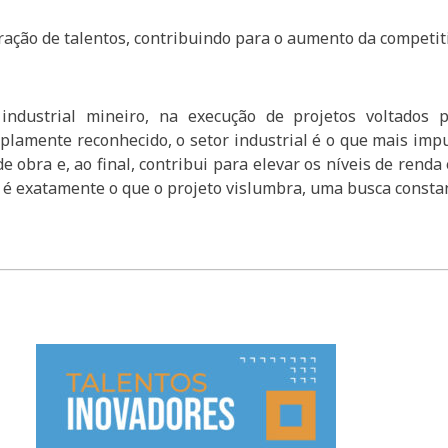
ração de talentos, contribuindo para o aumento da competiti
 industrial mineiro, na execução de projetos voltados 
lamente reconhecido, o setor industrial é o que mais impul
 obra e, ao final, contribui para elevar os níveis de rend
 é exatamente o que o projeto vislumbra, uma busca constant
________________________________________________________________