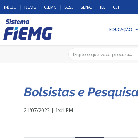
INÍCIO
FIEMG
CIEMG
SESI
SENAI
IEL
CIT
EDUCAÇÃO
Bolsistas e Pesquis
21/07/2023
|
1:41 PM