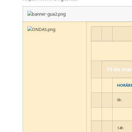
19 de ma
HORÁR
9h
14h