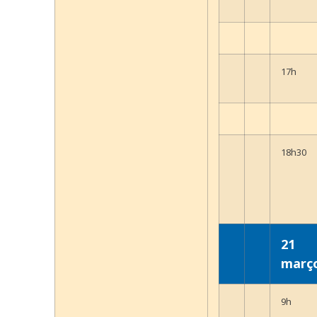
17h
18h30
21
març
9h