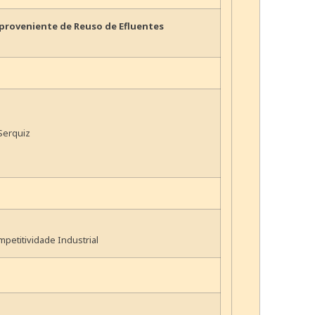
proveniente de Reuso de Efluentes
Serquiz
petitividade Industrial