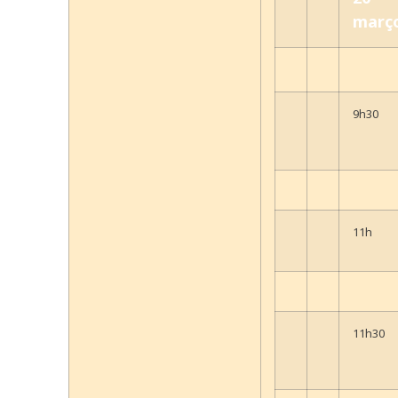
març
9h30
11h
11h30