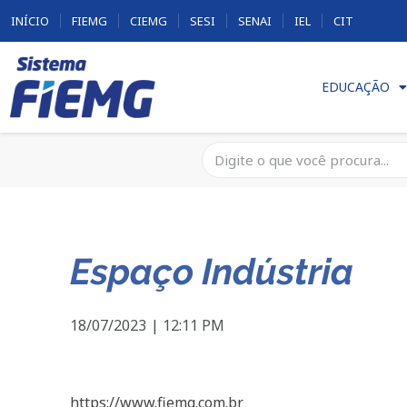
INÍCIO
FIEMG
CIEMG
SESI
SENAI
IEL
CIT
EDUCAÇÃO
Espaço Indústria
18/07/2023
|
12:11 PM
https://www.fiemg.com.br