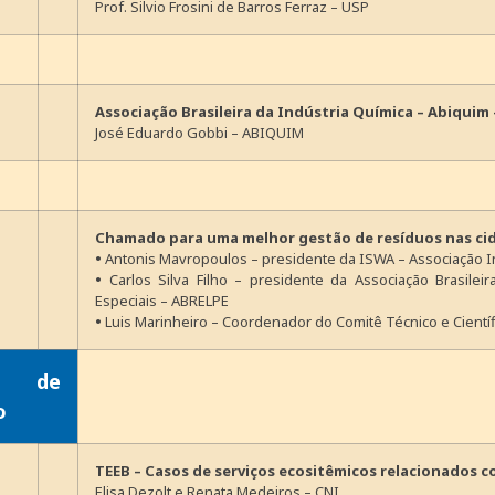
Prof. Silvio Frosini de Barros Ferraz – USP
Associação Brasileira da Indústria Química – Abiqui
José Eduardo Gobbi – ABIQUIM
Chamado para uma melhor gestão de resíduos nas ci
•
Antonis Mavropoulos – presidente da ISWA – Associação I
•
Carlos Silva Filho – presidente da Associação Brasile
Especiais – ABRELPE
•
Luis Marinheiro – Coordenador do Comitê Técnico e Cientí
 de
o
TEEB – Casos de serviços ecositêmicos relacionados 
Elisa Dezolt e Renata Medeiros – CNI