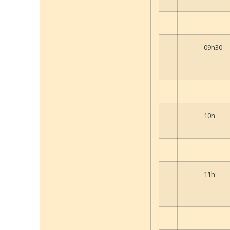
09h30
10h
11h