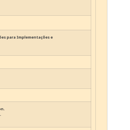
ções para Implementações e
on.
.