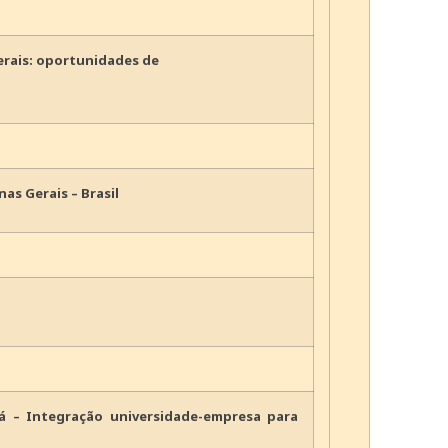
erais: oportunidades de
as Gerais – Brasil
bá – Integração universidade-empresa para