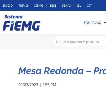
INÍCIO
FIEMG
CIEMG
SESI
SENAI
IEL
CIT
EDUCAÇÃO
Mesa Redonda – Pra
20/07/2023
|
2:55 PM