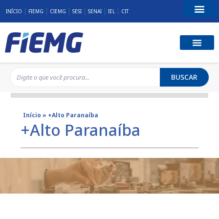
INÍCIO
FIEMG
CIEMG
SESI
SENAI
IEL
CIT
Fale Conosco
BUSCAR
Início
»
+Alto Paranaíba
+Alto Paranaíba