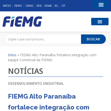
INÍCIO
FIEMG
CIEMG
SESI
SENAI
IEL
CIT
Fale Conosco
BUSCAR
Início
»
FIEMG Alto Paranaíba fortalece integração com
equipe Comercial da FIEMG
NOTÍCIAS
DESENVOLVIMENTO INDUSTRIAL
FIEMG Alto Paranaíba
fortalece integração com