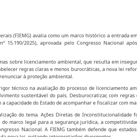
rais (FIEMG) avalia como um marco histórico a entrada em v
 nº 15.190/2025), aprovada pelo Congresso Nacional após
mas sobre licenciamento ambiental, que resulta em insegura
elecer regras claras e menos burocráticas, a nova lei refor
renunciar à proteção ambiental.
rigor técnico na avaliação do processo de licenciamento a
vimento sustentável do país. Desburocratizar, com regras 
ce a capacidade do Estado de acompanhar e fiscalizar com ma
lização do tema. Ações Diretas de Inconstitucionalidade
 do marco legal para a segurança jurídica, a competitivi
 Congresso Nacional. A FIEMG também defende que estado
da nova lei, evitando interpretações divergentes.