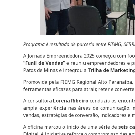
Programa é resultado de parceria entre FIEMG, SEBR
A Jornada Empreendedora 2025 começou com foco to
“Funil de Vendas”
e reuniu empreendedores e pro
Patos de Minas e integrou a
Trilha de Marketin
Promovida pela FIEMG Regional Alto Paranaíba, 
ferramentas eficazes para atrair, reter e convert
A consultora
Lorena Ribeiro
conduziu os encontr
ampla experiência nas áreas de comunicação, ma
vendas, estratégias de conversão, indicadores e
A oficina marcou o início de uma série de
seis c
Digital. A iniciativa reforça o compromisso das 