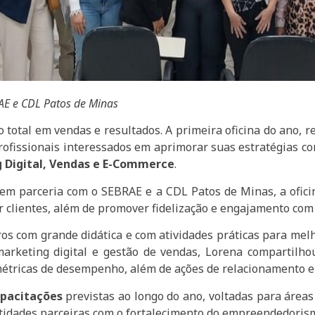
AE e CDL Patos de Minas
tal em vendas e resultados. A primeira oficina do ano, re
fissionais interessados em aprimorar suas estratégias com
g Digital, Vendas e E-Commerce
.
em parceria com o SEBRAE e a CDL Patos de Minas, a ofici
er clientes, além de promover fidelização e engajamento com
os com grande didática e com atividades práticas para mel
rketing digital e gestão de vendas, Lorena compartilhou
 métricas de desempenho, além de ações de relacionamento e
apacitações
previstas ao longo do ano, voltadas para área
entidades parceiras com o fortalecimento do empreendedorism