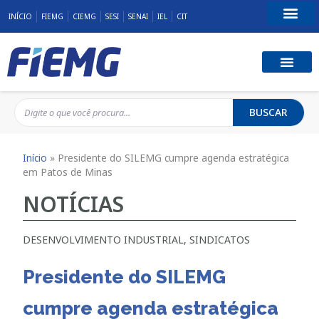
INÍCIO
FIEMG
CIEMG
SESI
SENAI
IEL
CIT
Fale Conosco
BUSCAR
Início
»
Presidente do SILEMG cumpre agenda estratégica
em Patos de Minas
NOTÍCIAS
DESENVOLVIMENTO INDUSTRIAL
,
SINDICATOS
Presidente do SILEMG
cumpre agenda estratégica