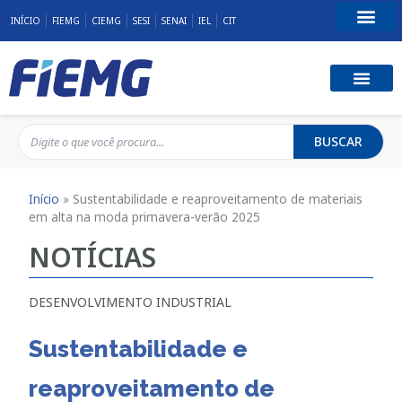
INÍCIO
FIEMG
CIEMG
SESI
SENAI
IEL
CIT
Fale Conosco
BUSCAR
Início
»
Sustentabilidade e reaproveitamento de materiais
em alta na moda primavera-verão 2025
NOTÍCIAS
DESENVOLVIMENTO INDUSTRIAL
Sustentabilidade e
reaproveitamento de