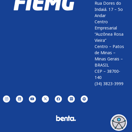
Rua Dores do
Indaiá. 17 – 5o
Andar
Centro
Empresarial
“Auzônea Rosa
Vieira”
Centro – Patos
de Minas –
Minas Gerais –
BRASIL
CEP – 38700-
140
(34) 3823-3999
Enviar
btn-02
btn-03
btn-04