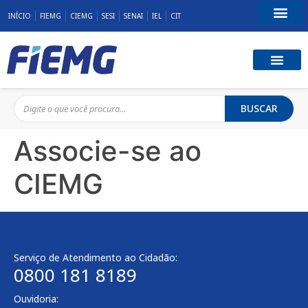
INÍCIO
FIEMG
CIEMG
SESI
SENAI
IEL
CIT
Fale Conosco
BUSCAR
Associe-se ao
CIEMG
Serviço de Atendimento ao Cidadão:
0800 181 8189
Ouvidoria: