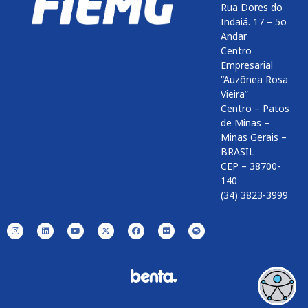
Rua Dores do
Indaiá. 17 – 5o
Andar
Centro
Empresarial
“Auzônea Rosa
Vieira”
Centro – Patos
de Minas –
Minas Gerais –
BRASIL
CEP – 38700-
140
(34) 3823-3999
Enviar
btn-02
btn-03
btn-04