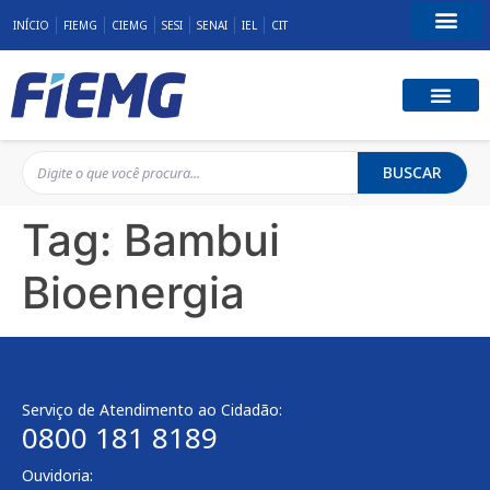
INÍCIO
FIEMG
CIEMG
SESI
SENAI
IEL
CIT
Fale Conosco
BUSCAR
Tag:
Bambui
Bioenergia
Serviço de Atendimento ao Cidadão:
0800 181 8189
Ouvidoria: