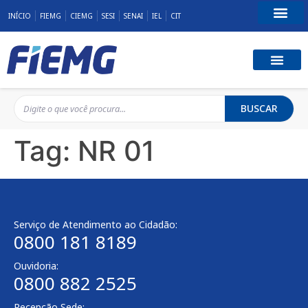
INÍCIO
FIEMG
CIEMG
SESI
SENAI
IEL
CIT
Fale Conosco
BUSCAR
Tag:
NR 01
Serviço de Atendimento ao Cidadão:
0800 181 8189
Ouvidoria:
0800 882 2525
Recepção Sede: