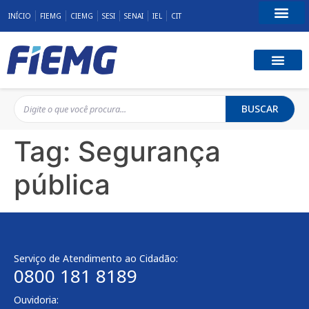
INÍCIO
FIEMG
CIEMG
SESI
SENAI
IEL
CIT
Fale Conosco
BUSCAR
Tag:
Segurança
pública
Serviço de Atendimento ao Cidadão:
0800 181 8189
Ouvidoria: