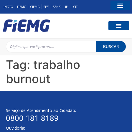
INÍCIO
FIEMG
CIEMG
SESI
SENAI
IEL
CIT
Fale Conosco
BUSCAR
Tag:
trabalho
burnout
Serviço de Atendimento ao Cidadão:
0800 181 8189
Ouvidoria: