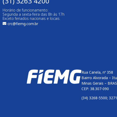
(31) 3263 4200
Horário de funcionamento:
Segunda a sexta-feira das 8h às 17h
Exceto feriados nacionais e locais.
crc@fiemg.com.br
Rua Canela, nº 358
Bairro Alvorada – It
Minas Gerais – BRAS
CEP: 38.307-090
(34) 3268-5500; 327
Enviar
btn-02
btn-03
btn-04