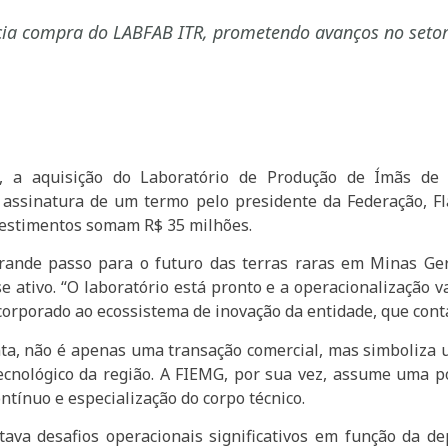
a compra do LABFAB ITR, prometendo avanços no setor e
12), a aquisição do Laboratório de Produção de Ímãs 
assinatura de um termo pelo presidente da Federação, Flá
nvestimentos somam R$ 35 milhões.
rande passo para o futuro das terras raras em Minas Ger
 ativo. “O laboratório está pronto e a operacionalização va
corporado ao ecossistema de inovação da entidade, que cont
nta, não é apenas uma transação comercial, mas simboliz
cnológico da região. A FIEMG, por sua vez, assume uma p
tínuo e especialização do corpo técnico.
va desafios operacionais significativos em função da d