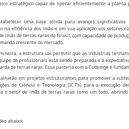
o estratégico capaz de operar eficientemente a planta pi
stabelecer uma base sólida para avanços significativos
o na eficiência dos ímãs e em sua aplicação em setores co
e ímãs de terras raras do Brasil, com capacidade de produ
emanda crescente do mercado.
ineira, a estrutura vai permitir que as indústrias tenham
uipe de profissionais está sendo preparada e a expectativ
rda de terras raras. Essa parceria com a Codemge é fundame
harão em projetos estruturantes para promover a sustenta
uições de Ciência e Tecnologia (ICT’s) para a execução 
a o setor de ímãs de terras raras como um todo, abrindo
deo abaixo: