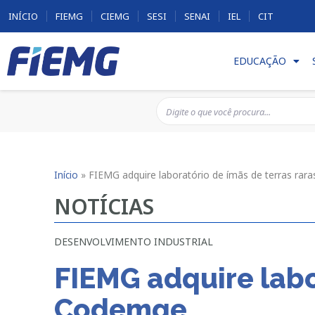
INÍCIO
FIEMG
CIEMG
SESI
SENAI
IEL
CIT
EDUCAÇÃO
Início
»
FIEMG adquire laboratório de ímãs de terras ra
NOTÍCIAS
DESENVOLVIMENTO INDUSTRIAL
FIEMG adquire labo
Codemge