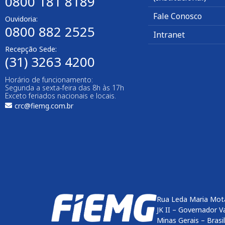
0800 181 8189
Fale Conosco
Ouvidoria:
0800 882 2525
Intranet
Recepção Sede:
(31) 3263 4200
Horário de funcionamento:
Segunda a sexta-feira das 8h às 17h
Exceto feriados nacionais e locais.
crc@fiemg.com.br
Rua Leda Maria Mot
JK II – Governador V
Minas Gerais – Brasi