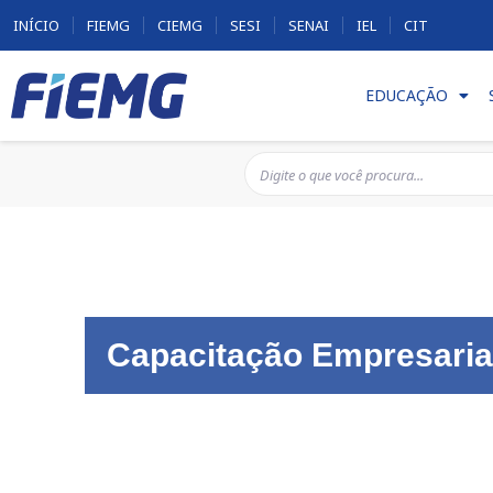
INÍCIO
FIEMG
CIEMG
SESI
SENAI
IEL
CIT
EDUCAÇÃO
Capacitação Empresaria