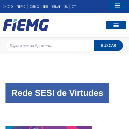
INÍCIO
FIEMG
CIEMG
SESI
SENAI
IEL
CIT
Fale Conosco
BUSCAR
Rede SESI de Virtudes