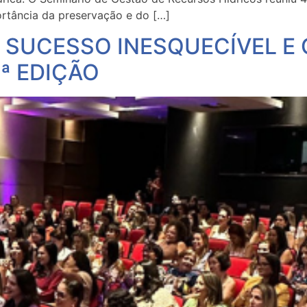
ortância da preservação e do […]
: SUCESSO INESQUECÍVEL 
ª EDIÇÃO