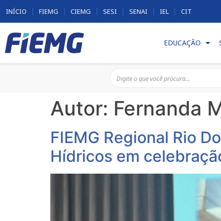
INÍCIO
FIEMG
CIEMG
SESI
SENAI
IEL
CIT
EDUCAÇÃO
Autor:
Fernanda M
FIEMG Regional Rio Do
Hídricos em celebraçã