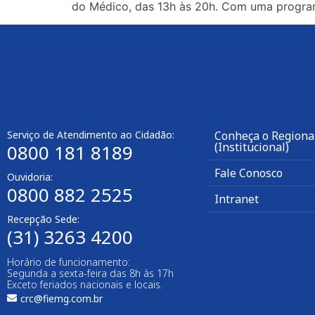
do Médico, das 13h às 20h. Com uma program
Serviço de Atendimento ao Cidadão:
Conheça o Regiona
(Institucional)
0800 181 8189
Fale Conosco
Ouvidoria:
0800 882 2525
Intranet
Recepção Sede:
(31) 3263 4200
Horário de funcionamento:
Segunda a sexta-feira das 8h às 17h
Exceto feriados nacionais e locais.
crc@fiemg.com.br