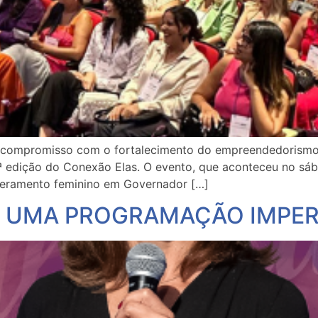
 compromisso com o fortalecimento do empreendedorismo 
a 3ª edição do Conexão Elas. O evento, que aconteceu no s
eramento feminino em Governador […]
: UMA PROGRAMAÇÃO IMPER