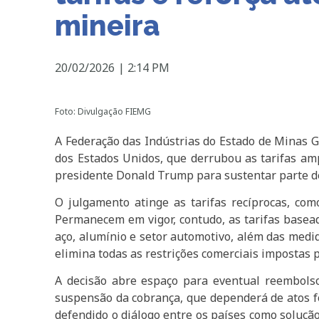
mineira
20/02/2026
|
2:14 PM
Foto: Divulgação FIEMG
A Federação das Indústrias do Estado de Minas 
dos Estados Unidos, que derrubou as tarifas am
presidente Donald Trump para sustentar parte de s
O julgamento atinge as tarifas recíprocas, com
Permanecem em vigor, contudo, as tarifas basead
aço, alumínio e setor automotivo, além das medid
elimina todas as restrições comerciais impostas 
A decisão abre espaço para eventual reembolso
suspensão da cobrança, que dependerá de atos fo
defendido o diálogo entre os países como solução