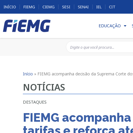
INÍCIO
FIEMG
CIEMG
SESI
SENAI
IEL
CIT
EDUCAÇÃO
Início
»
FIEMG acompanha decisão da Suprema Corte dos E
NOTÍCIAS
DESTAQUES
FIEMG acompanha d
tarifas e reforça a