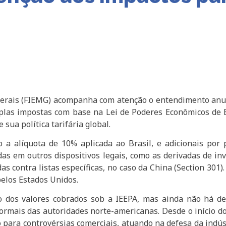
Gerais (FIEMG) acompanha com atenção o entendimento anun
plas impostas com base na Lei de Poderes Econômicos de Em
ua política tarifária global.
o a alíquota de 10% aplicada ao Brasil, e adicionais po
as em outros dispositivos legais, como as derivadas de inv
as contra listas específicas, no caso da China (Section 301
pelos Estados Unidos.
 dos valores cobrados sob a IEEPA, mas ainda não há de
rmais das autoridades norte-americanas. Desde o início d
 para controvérsias comerciais, atuando na defesa da indús