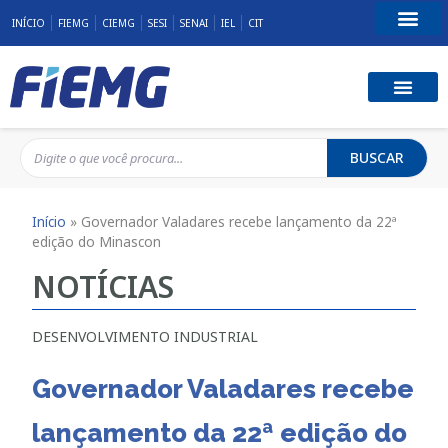
INÍCIO
FIEMG
CIEMG
SESI
SENAI
IEL
CIT
Fale Conosco
BUSCAR
Início
»
Governador Valadares recebe lançamento da 22ª
edição do Minascon
NOTÍCIAS
DESENVOLVIMENTO INDUSTRIAL
Governador Valadares recebe
lançamento da 22ª edição do