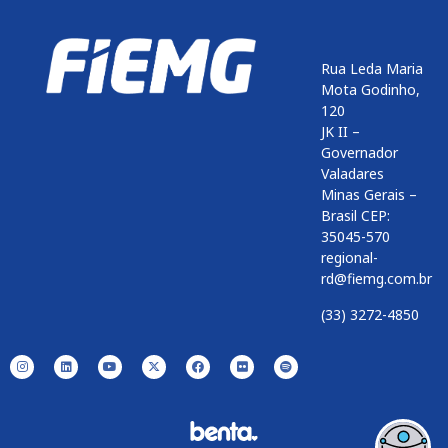
Rua Leda Maria
Mota Godinho,
120
JK II –
Governador
Valadares
Minas Gerais –
Brasil CEP:
35045-570
regional-
rd@fiemg.com.br
(33) 3272-4850