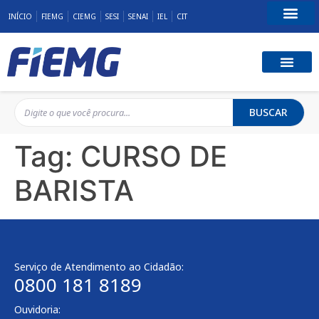
INÍCIO
FIEMG
CIEMG
SESI
SENAI
IEL
CIT
Fale Conosco
BUSCAR
Tag:
CURSO DE
BARISTA
Serviço de Atendimento ao Cidadão:
0800 181 8189
Ouvidoria: