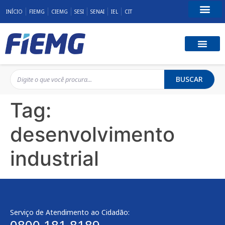
INÍCIO
FIEMG
CIEMG
SESI
SENAI
IEL
CIT
Fale Conosco
BUSCAR
Tag:
desenvolvimento
industrial
Serviço de Atendimento ao Cidadão: