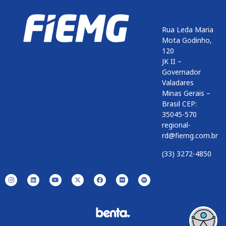
Rua Leda Maria
Mota Godinho,
120
JK II –
Governador
Valadares
Minas Gerais –
Brasil CEP:
35045-570
regional-
rd@fiemg.com.br
(33) 3272-4850
Enviar
btn-02
btn-03
btn-04