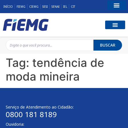
INÍCIO
FIEMG
CIEMG
SESI
SENAI
IEL
CIT
Fale Conosco
BUSCAR
Tag:
tendência de
moda mineira
Serviço de Atendimento ao Cidadão:
0800 181 8189
Ouvidoria: