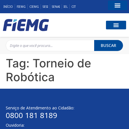
INÍCIO
FIEMG
CIEMG
SESI
SENAI
IEL
CIT
Fale Conosco
BUSCAR
Tag:
Torneio de
Robótica
Serviço de Atendimento ao Cidadão:
0800 181 8189
Ouvidoria: