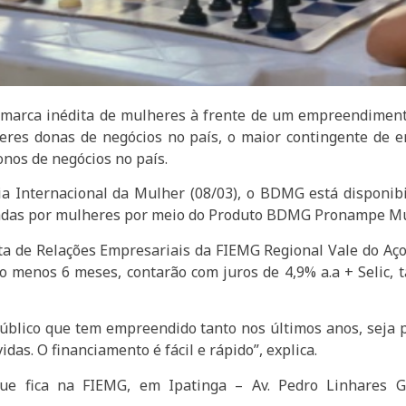
a marca inédita de mulheres à frente de um empreendimen
res donas de negócios no país, o maior contingente de em
nos de negócios no país.
 Internacional da Mulher (08/03), o BDMG está disponibi
eradas por mulheres por meio do Produto BDMG Pronampe M
sta de Relações Empresariais da FIEMG Regional Vale do A
lo menos 6 meses, contarão com juros de 4,9% a.a + Selic,
úblico que tem empreendido tanto nos últimos anos, seja
vidas. O financiamento é fácil e rápido”, explica.
e fica na FIEMG, em Ipatinga – Av. Pedro Linhares G