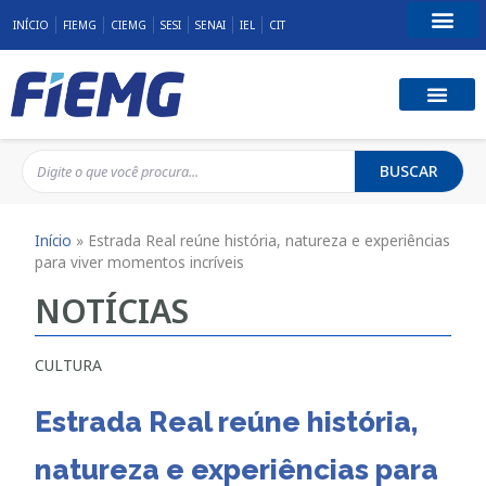
INÍCIO
FIEMG
CIEMG
SESI
SENAI
IEL
CIT
Fale Conosco
BUSCAR
Início
»
Estrada Real reúne história, natureza e experiências
para viver momentos incríveis
NOTÍCIAS
CULTURA
Estrada Real reúne história,
natureza e experiências para