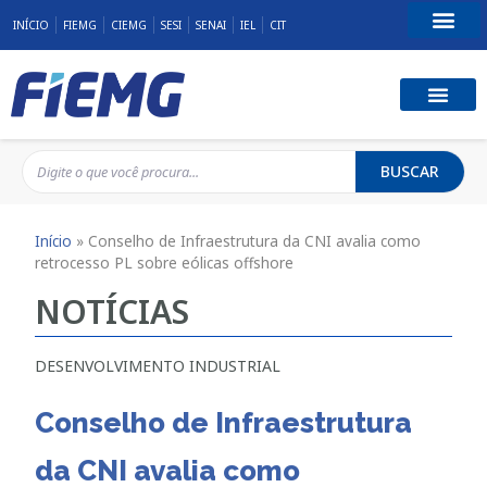
INÍCIO
FIEMG
CIEMG
SESI
SENAI
IEL
CIT
Fale Conosco
BUSCAR
Início
»
Conselho de Infraestrutura da CNI avalia como
retrocesso PL sobre eólicas offshore
NOTÍCIAS
DESENVOLVIMENTO INDUSTRIAL
Conselho de Infraestrutura
da CNI avalia como