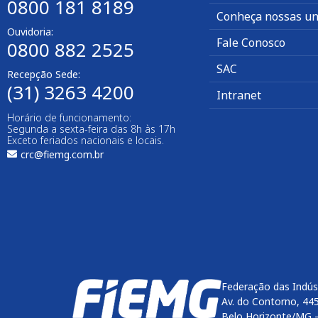
0800 181 8189
Conheça nossas un
Ouvidoria:
Fale Conosco
0800 882 2525
SAC
Recepção Sede:
(31) 3263 4200
Intranet
Horário de funcionamento:
Segunda a sexta-feira das 8h às 17h
Exceto feriados nacionais e locais.
crc@fiemg.com.br
Federação das Indús
Av. do Contorno, 44
Belo Horizonte/MG 