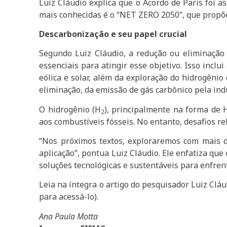
Luiz Cláudio explica que o Acordo de Paris foi
mais conhecidas é o “NET ZERO 2050”, que propõe
Descarbonização e seu papel crucial
Segundo Luiz Cláudio, a redução ou eliminação
essenciais para atingir esse objetivo. Isso incl
eólica e solar, além da exploração do hidrogênio
eliminação, da emissão de gás carbônico pela indú
O hidrogênio (H
), principalmente na forma de 
2
aos combustíveis fósseis. No entanto, desafios 
“Nos próximos textos, exploraremos com mais d
aplicação”, pontua Luiz Cláudio. Ele enfatiza qu
soluções tecnológicas e sustentáveis para enfren
Leia na íntegra o artigo do pesquisador Luiz Cl
para acessá-lo).
Ana Paula Motta