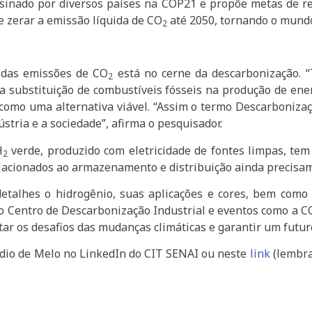
 assinado por diversos países na COP21 e propõe metas de 
 zerar a emissão líquida de CO
até 2050, tornando o mundo
2
 das emissões de CO
está no cerne da descarbonização. “
2
ui a substituição de combustíveis fósseis na produção de ene
 como uma alternativa viável. “Assim o termo Descarboniza
stria e a sociedade”, afirma o pesquisador.
H
verde, produzido com eletricidade de fontes limpas, te
2
relacionados ao armazenamento e distribuição ainda precisa
etalhes o hidrogênio, suas aplicações e cores, bem como
e o Centro de Descarbonização Industrial e eventos como a
tar os desafios das mudanças climáticas e garantir um futur
áudio de Melo no LinkedIn do CIT SENAI ou neste
link
(lembra