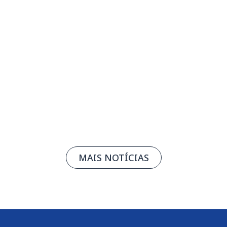
Acordo Mercosul Singapura pode ampliar
oportunidades comerciais no Sudeste
Asiático
04/08/2026
Leia mais
MAIS NOTÍCIAS