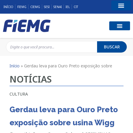
INÍCIO
FIEMG
CIEMG
SESI
SENAI
IEL
CIT
Fale Conosco
BUSCAR
Início
»
Gerdau leva para Ouro Preto exposição sobre
NOTÍCIAS
CULTURA
Gerdau leva para Ouro Preto
exposição sobre usina Wigg