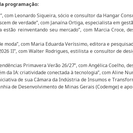
 da programação:
?”, com Leonardo Siqueira, sócio e consultor da Hangar Cons
rescem de verdade”, com Janaína Ortiga, especialista em gestã
a estão reinventando seu mercado”, com Marcia Croce, de
de moda”, com Maria Eduarda Veríssimo, editora e pesquisa
026 II”, com Walter Rodrigues, estilista e consultor de de
endências Primavera Verão 26/27”, com Angélica Coelho, d
m da IA: criatividade conectada à tecnologia”, com Aline N
iciativa de sua Câmara da Indústria de Insumos e Transform
anhia de Desenvolvimento de Minas Gerais (Codemge) e apo