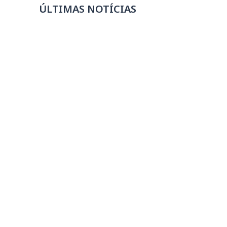
ÚLTIMAS NOTÍCIAS
Rafa Castro apresenta novo álbum no
Teatro de Bolso SESIMINAS
05/08/2026