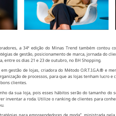
ompradores, a 34ª edição do Minas Trend também contou 
tégias de gestão, posicionamento de marca, jornada do client
da, entre os dias 21 e 23 de outubro, no BH Shopping.
em gestão de lojas, criadora do Método O.R.T.I.G.A.®️ e men
organização de processos, para que as lojas tenham lucro e 
 bons clientes.
nho da sua loja, pois esses hábitos serão do tamanho do se
r inventar a roda. Utilize o ranking de clientes para conhece
ou.
estratégias para empreendedores de moda”, ministrada pel