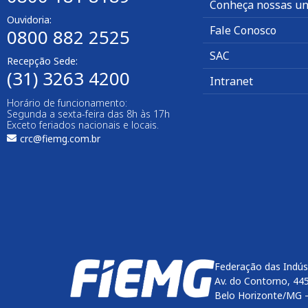
Conheça nossas un
Ouvidoria:
Fale Conosco
0800 882 2525
SAC
Recepção Sede:
(31) 3263 4200
Intranet
Horário de funcionamento:
Segunda a sexta-feira das 8h às 17h
Exceto feriados nacionais e locais.
crc@fiemg.com.br
Federação das Indús
Av. do Contorno, 44
Belo Horizonte/MG 
Enviar
btn-02
btn-03
btn-04