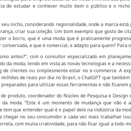
a de estudar e conhecer muito bem o público e o nicho 
a seu nicho, considerando regionalidade, onde a marca está
urança, criar sua coleção. Um bom exemplo que gosto de cit
azer o borro, que é uma moda que é praticamente progressi
 conversada, e que é comercial, e adapto para quem? Para o
o como antes?”, com o consultor especializado em planeja
do da moda, tendo em vista as novas tecnologias e a necess
g de clientes ou simplesmente estar no e-commerce. A ex
milhões de reais por dia no Brasil, o ChatGPT que também 
 preparados para utilizar essas ferramentas e não ficarem p
gn de produto, coordenador do Núcleo de Pesquisa e Design
o da moda. “Este é um momento de mudança que não é a
e tem que entender qual é o papel dele na indústria da mod
de chegar no seu consumidor e cada vez mais trabalhar iss
orreta, com muita criatividade, para não ficar igual a todo 