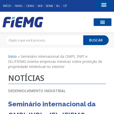
INÍCIO
FIEMG
CIEMG
SESI
SENAI
IEL
CIT
Fale Conosco
BUSCAR
Início
»
Seminário internacional da OMPI, INPI e
IEL/FIEMG orienta empresas mineiras sobre proteção de
propriedade intelectual no exterior
NOTÍCIAS
DESENVOLVIMENTO INDUSTRIAL
Seminário internacional da