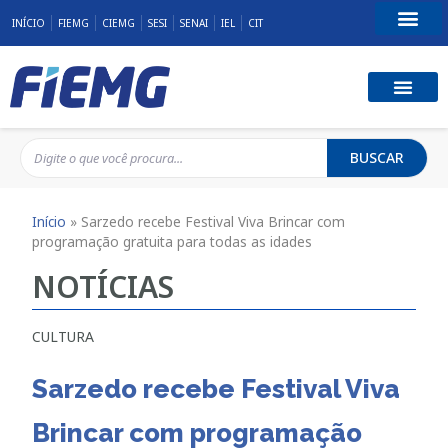
INÍCIO
FIEMG
CIEMG
SESI
SENAI
IEL
CIT
Fale Conosco
BUSCAR
Início
»
Sarzedo recebe Festival Viva Brincar com
programação gratuita para todas as idades
NOTÍCIAS
CULTURA
Sarzedo recebe Festival Viva
Brincar com programação