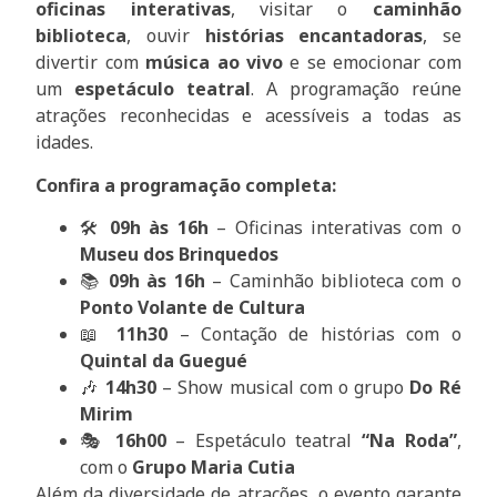
oficinas interativas
, visitar o
caminhão
biblioteca
, ouvir
histórias encantadoras
, se
divertir com
música ao vivo
e se emocionar com
um
espetáculo teatral
. A programação reúne
atrações reconhecidas e acessíveis a todas as
idades.
Confira a programação completa:
🛠
09h às 16h
– Oficinas interativas com o
Museu dos Brinquedos
📚
09h às 16h
– Caminhão biblioteca com o
Ponto Volante de Cultura
📖
11h30
– Contação de histórias com o
Quintal da Guegué
🎶
14h30
– Show musical com o grupo
Do Ré
Mirim
🎭
16h00
– Espetáculo teatral
“Na Roda”
,
com o
Grupo Maria Cutia
Além da diversidade de atrações, o evento garante