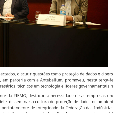
nectados, discutir questões como proteção de dados e cibe
 em parceria com a Antebellum, promoveu, nesta terça-fei
esários, técnicos em tecnologia e líderes governamentais n
dente da FIEMG, destacou a necessidade de as empresas e
o dele, disseminar a cultura de proteção de dados no ambient
uperintendente de integridade da Federação das Indústria