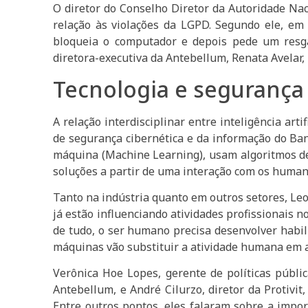
O diretor do Conselho Diretor da Autoridade Nac
relação às violações da LGPD. Segundo ele, em
bloqueia o computador e depois pede um resgat
diretora-executiva da Antebellum, Renata Avelar,
Tecnologia e segurança 
A relação interdisciplinar entre inteligência ar
de segurança cibernética e da informação do Ba
máquina (Machine Learning), usam algoritmos de 
soluções a partir de uma interação com os huma
Tanto na indústria quanto em outros setores, Leo
já estão influenciando atividades profissionais n
de tudo, o ser humano precisa desenvolver habil
máquinas vão substituir a atividade humana em a
Verônica Hoe Lopes, gerente de políticas públ
Antebellum, e André Cilurzo, diretor da Protivi
Entre outros pontos, eles falaram sobre a import