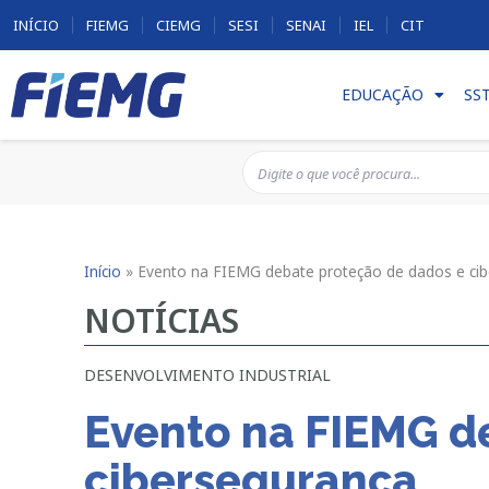
INÍCIO
FIEMG
CIEMG
SESI
SENAI
IEL
CIT
EDUCAÇÃO
SS
Início
»
Evento na FIEMG debate proteção de dados e ci
NOTÍCIAS
DESENVOLVIMENTO INDUSTRIAL
Evento na FIEMG d
cibersegurança