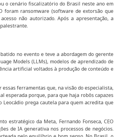
 o cenário fiscalizatório do Brasil neste ano em
NPD foram ransomware (software de extorsão que
 acesso não autorizado. Após a apresentação, a
palestrante.
 debatido no evento e teve a abordagem do gerente
nguage Models (LLMs), modelos de aprendizado de
cia artificial voltados à produção de conteúdo e
 essas ferramentas que, na visão do especialista,
icial esperada porque, para que haja robôs capazes
do Leocádio prega cautela para quem acredita que
nto estratégico da Meta, Fernando Fonseca, CEO
ções de IA generativa nos processos de negócios.
orteada pelo equilíbrio e bom senso. No Brasil, o