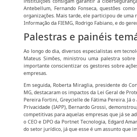
instituições consigam garantir a ciberseguran
Antebellum, Fernando Fonseca, questões como 
organizações. Mais tarde, ele participou de uma 
Informação da FIEMG, Rodrigo Fabiano, e do geren
Palestras e painéis tem
Ao longo do dia, diversos especialistas em tecno
Mateus Simões, ministrou uma palestra sobre c
importante conscientizar os gestores sobre açõe
empresas.
Em seguida, Roberta Miraglia, presidente do Co
MG, destacaram os impactos da Lei Geral de Prote
Pereira Fortini, Greycielle de Fátima Pereira. Já
Privacidade (IAPP), Bernardo Grossi, demonstro
competitivas para aquelas empresas que já se ad
o CEO e DPO da Portnet Tecnologia, Edgard Amara
do setor jurídico, já que esse é um assunto que im