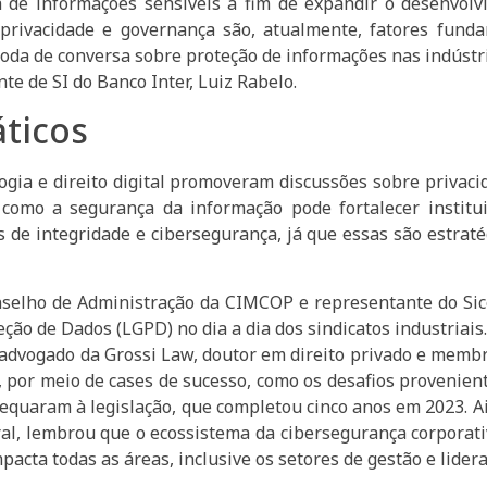
ça de informações sensíveis a fim de expandir o desenvol
privacidade e governança são, atualmente, fatores funda
roda de conversa sobre proteção de informações nas indúst
te de SI do Banco Inter, Luiz Rabelo.
áticos
logia e direito digital promoveram discussões sobre privacid
omo a segurança da informação pode fortalecer institui
s de integridade e cibersegurança, já que essas são estra
nselho de Administração da CIMCOP e representante do Sic
ção de Dados (LGPD) no dia a dia dos sindicatos industriai
 o advogado da Grossi Law, doutor em direito privado e memb
u, por meio de cases de sucesso, como os desafios proveni
equaram à legislação, que completou cinco anos em 2023. Ai
l, lembrou que o ecossistema da cibersegurança corporativa
pacta todas as áreas, inclusive os setores de gestão e lider