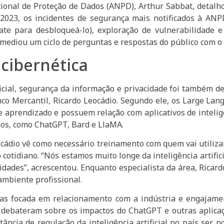
ional de Proteção de Dados (ANPD), Arthur Sabbat, detalhou
 2023, os incidentes de segurança mais notificados à A
e para desbloqueá-lo), exploração de vulnerabilidade e
 mediou um ciclo de perguntas e respostas do público com o 
cibernética
tificial, segurança da informação e privacidade foi também
nco Mercantil, Ricardo Leocádio. Segundo ele, os Large La
aprendizado e possuem relação com aplicativos de inteligên
nos, como ChatGPT, Bard e LlaMA.
cádio vê como necessário treinamento com quem vai utilizar
o cotidiano. “Nós estamos muito longe da inteligência artif
idades”, acrescentou. Enquanto especialista da área, Ricar
mbiente profissional.
icas focada em relacionamento com a indústria e engajame
t, debateram sobre os impactos do ChatGPT e outras aplica
ância de regulação da inteligência artificial no país ser n