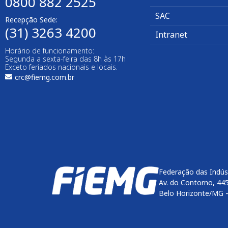
0800 882 2525
SAC
Recepção Sede:
(31) 3263 4200
Intranet
Horário de funcionamento:
Segunda a sexta-feira das 8h às 17h
Exceto feriados nacionais e locais.
crc@fiemg.com.br
Federação das Indús
Av. do Contorno, 44
Belo Horizonte/MG 
Enviar
btn-02
btn-03
btn-04