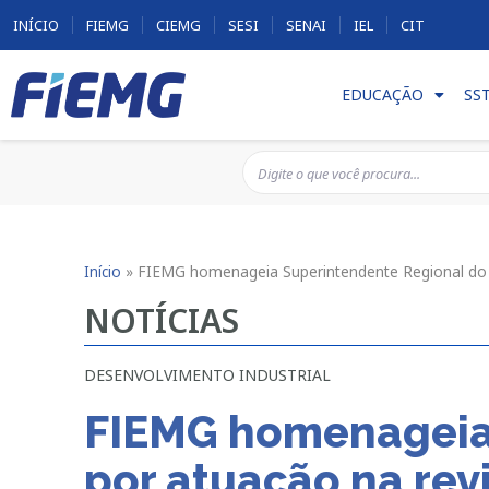
INÍCIO
FIEMG
CIEMG
SESI
SENAI
IEL
CIT
EDUCAÇÃO
SS
Início
»
FIEMG homenageia Superintendente Regional do 
NOTÍCIAS
DESENVOLVIMENTO INDUSTRIAL
FIEMG homenageia 
por atuação na rev