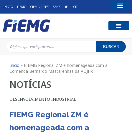
INÍCIO
FIEMG
CIEMG
SESI
SENAI
IEL
CIT
Fale Conosco
BUSCAR
Início
»
FIEMG Regional ZM é homenageada com a
Comenda Bernardo Mascarenhas da ADJFR
NOTÍCIAS
DESENVOLVIMENTO INDUSTRIAL
FIEMG Regional ZM é
homenageada com a